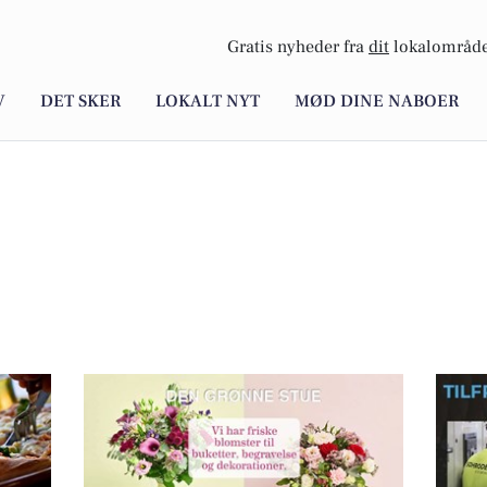
Gratis nyheder fra
dit
lokalområde
V
DET SKER
LOKALT NYT
MØD DINE NABOER