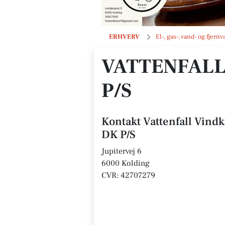
Vattenfall Vindkraft Offshore Wind 
ERHVERV
El-, gas-, vand- og fjer
VATTENFALL
P/S
Kontakt Vattenfall Vind
DK P/S
Jupitervej 6
6000 Kolding
CVR: 42707279