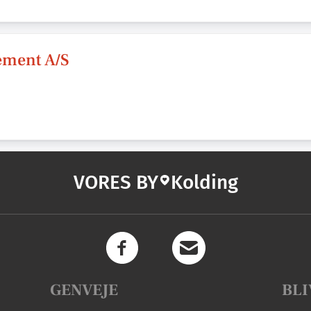
ement A/S
VORES BY
Kolding
GENVEJE
BLI