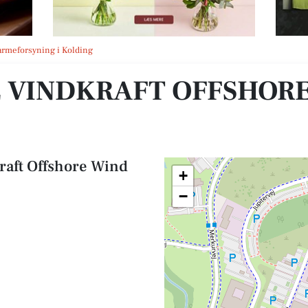
DK P/S
nvarmeforsyning i Kolding
 VINDKRAFT OFFSHORE
kraft Offshore Wind
+
−