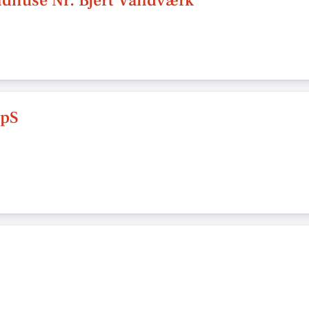
ndhuse Nr. Bjert Vandværk
ApS