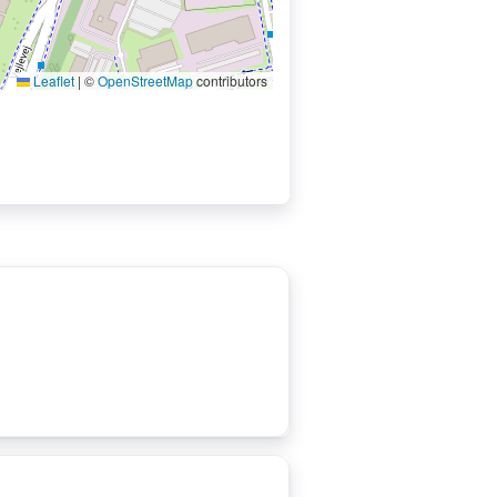
Leaflet
|
©
OpenStreetMap
contributors