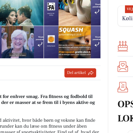
VE
Køli
Del artikel
 for enhver smag. Fra fitness og fodbold til
OP
er er masser at se frem til i byens aktive og
LO
 aktivitet, hvor både børn og voksne kan finde
erunder kan du læse om fitness under åben
masser af sportsaktiviteter. Find ud af, hvad der