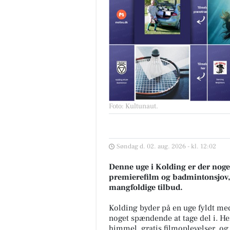
Foto: Kultunaut
.
Søndag d. 02. aug. 2026 - kl. 12:02
Denne uge i Kolding er der noget
premierefilm og badmintonsjov, d
mangfoldige tilbud.
Kolding byder på en uge fyldt med
noget spændende at tage del i. H
himmel, gratis filmoplevelser, og 