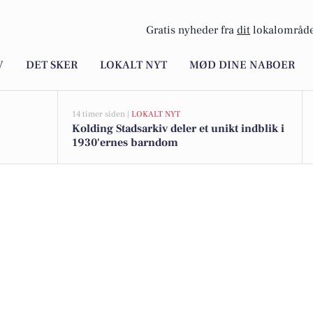
Gratis nyheder fra
dit
lokalområde
V
DET SKER
LOKALT NYT
MØD DINE NABOER
14 timer siden |
LOKALT NYT
Kolding Stadsarkiv deler et unikt indblik i
1930'ernes barndom