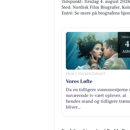
Tidspunkt: Tirsdag 4. august 2026,
Sted: Nordisk Film Biografer, Ko
Entré: Se mere på biografens hj
TIRSD
4
AUG
FILM // VIA KULTUNAUT
Vores Løfte
Da en tidligere svømmestjerne 
nuværende tv-vært oplever, at
hendes mand og tidligere træn
bliver...