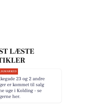
ST LÆSTE
TIKLER
LIGMARKED
kkegade 23 og 2 andre
ger er kommet til salg
e uge i Kolding - se
gerne her.