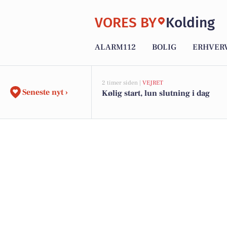
VORES BY
Kolding
ALARM112
BOLIG
ERHVER
2 timer siden |
VEJRET
Seneste nyt ›
Kølig start, lun slutning i dag