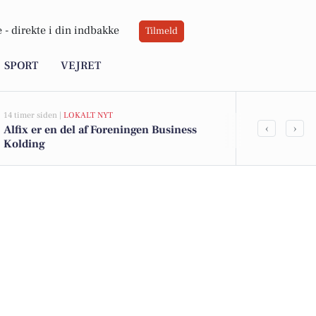
 -
direkte i din indbakke
Tilmeld
SPORT
VEJRET
14 timer siden |
LOKALT NYT
14 timer siden |
L
‹
›
Alfix er en del af Foreningen Business
Kulturfest 
Kolding
tiltrækker t