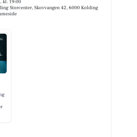
 kl. 19:00
lding Storcenter, Skovvangen 42, 6000 Kolding
emmeside
AG
.
og
er