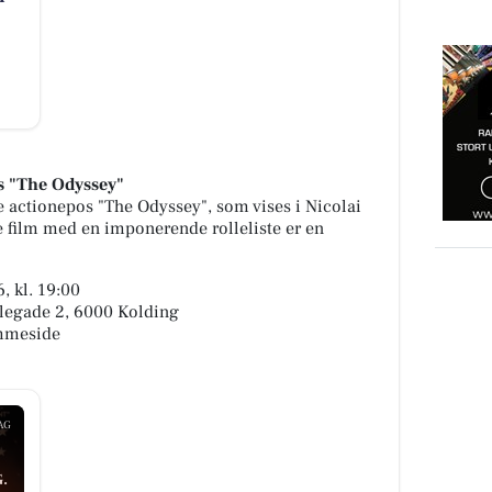
s "The Odyssey"
 actionepos "The Odyssey", som vises i Nicolai
e film med en imponerende rolleliste er en
, kl. 19:00
olegade 2, 6000 Kolding
emmeside
AG
.