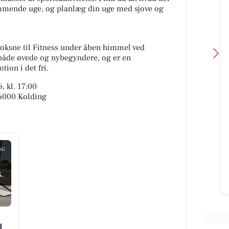
ommende uge, og planlæg din uge med sjove og
 voksne til Fitness under åben himmel ved
både øvede og nybegyndere, og er en
tion i det fri.
, kl. 17:00
, 6000 Kolding
Skousen Kolding
se
Find løsninger til hverdagen hos
eden
Skousen Kolding 💥 Vi står klar til
at hjælpe dig med at finde det
AG
..
rigtige. 📍 Platinvej 2...
.
Åbn opslaget
l