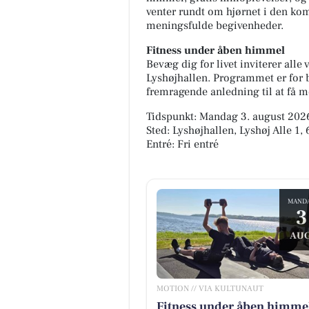
venter rundt om hjørnet i den k
meningsfulde begivenheder.
Fitness under åben himmel
Bevæg dig for livet inviterer alle
Lyshøjhallen. Programmet er for 
fremragende anledning til at få mo
Tidspunkt: Mandag 3. august 2026
Sted: Lyshøjhallen, Lyshøj Alle 1
Entré: Fri entré
MediSkin
Vi lover, at videoen er en anel
mere dramatisk end virkeligh
😉 Vi får ofte spørgsmål om,
MAND
3
hvordan en laserbehandling f.
AUG
Åbn opslaget
MOTION // VIA KULTUNAUT
Fitness under åben himme