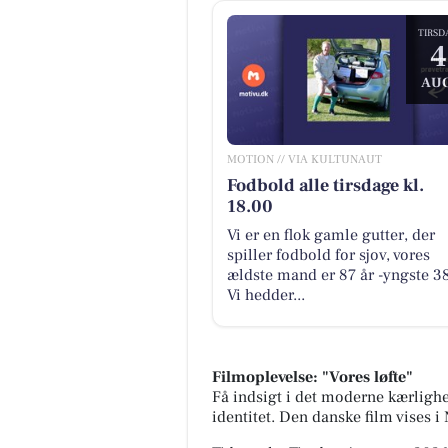
TIRSD
4
AUG
MOTION // VIA KULTUNAUT
Fodbold alle tirsdage kl.
18.00
Vi er en flok gamle gutter, der
spiller fodbold for sjov, vores
ældste mand er 87 år -yngste 38
Vi hedder...
Filmoplevelse: "Vores løfte"
Få indsigt i det moderne kærlighe
identitet. Den danske film vises i