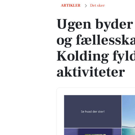
Ugen byder på fitness, film og fællessk
ARTIKLER
Det sker
Ugen byder p
og fællesska
Kolding fyl
aktiviteter