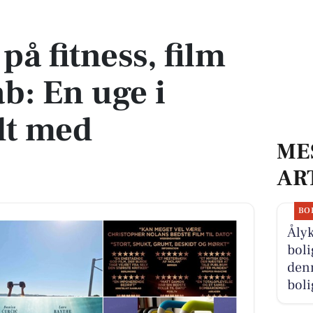
ab: En uge i Kolding fyldt med aktiviteter
å fitness, film
b: En uge i
dt med
ME
AR
BO
Åly
boli
denn
boli