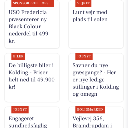
SPONSORERET
OPSLAGSTAVLEN
VEJRET
USO Fredericia
Lunt vejr med
præsenterer ny
plads til solen
Black Colour
nederdel til 499
kr.
BILER
JOBNYT
De billigste biler i
Savner du nye
Kolding - Priser
græsgange? - Her
helt ned til 49.900
er nye ledige
kr!
stillinger i Kolding
og omegn
JOBNYT
BOLIGMARKED
Engageret
Vejlevej 356,
sundhedsfaglig
Bramdrupdam i