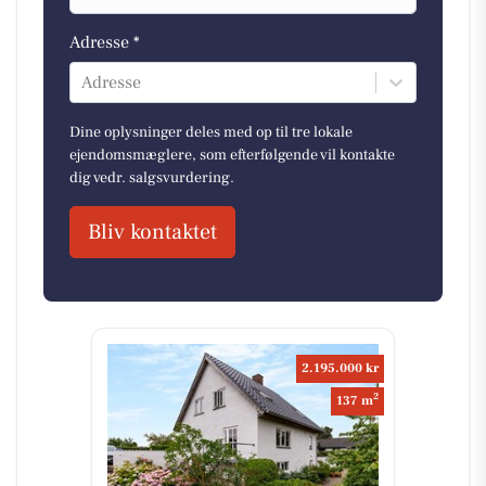
Adresse *
Adresse
Dine oplysninger deles med op til tre lokale
ejendomsmæglere, som efterfølgende vil kontakte
dig vedr. salgsvurdering.
Bliv kontaktet
2.195.000 kr
2
137 m