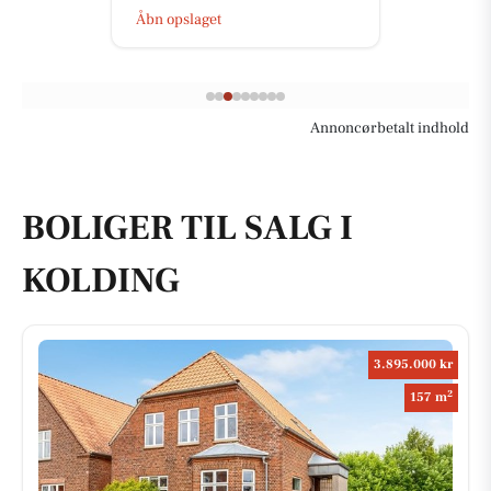
Åbn opslaget
Annoncørbetalt indhold
BOLIGER TIL SALG I
KOLDING
3.895.000 kr
2
157 m