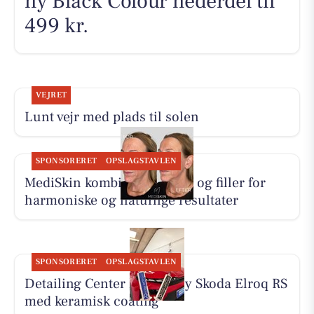
ny Black Colour nederdel til
499 kr.
VEJRET
Lunt vejr med plads til solen
SPONSORERET
OPSLAGSTAVLEN
MediSkin kombinerer botox og filler for
harmoniske og naturlige resultater
SPONSORERET
OPSLAGSTAVLEN
Detailing Center klargør ny Skoda Elroq RS
med keramisk coating