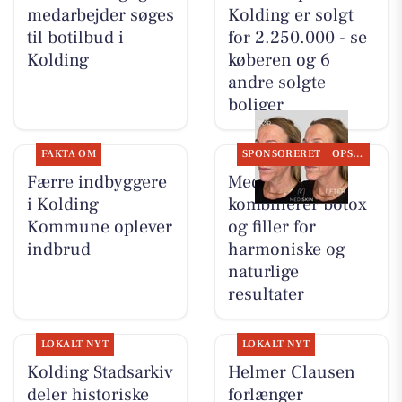
medarbejder søges
Kolding er solgt
til botilbud i
for 2.250.000 - se
Kolding
køberen og 6
andre solgte
boliger
FAKTA OM
SPONSORERET
OPSLAGSTAVLEN
Færre indbyggere
MediSkin
i Kolding
kombinerer botox
Kommune oplever
og filler for
indbrud
harmoniske og
naturlige
resultater
LOKALT NYT
LOKALT NYT
Kolding Stadsarkiv
Helmer Clausen
deler historiske
forlænger