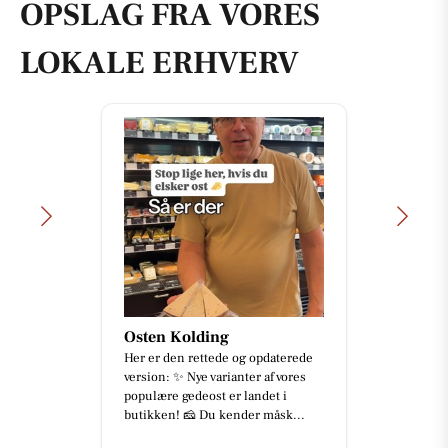
OPSLAG FRA VORES
LOKALE ERHVERV
Osten Kolding
Her er den rettede og opdaterede
version: ✨ Nye varianter af vores
populære gedeost er landet i
butikken! 🧀 Du kender måsk...