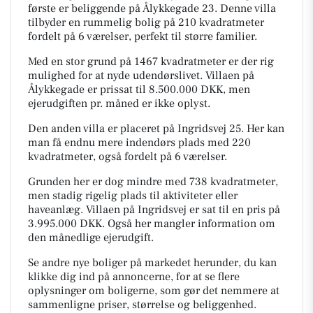
første er beliggende på Ålykkegade 23. Denne villa
tilbyder en rummelig bolig på 210 kvadratmeter
fordelt på 6 værelser, perfekt til større familier.
Med en stor grund på 1467 kvadratmeter er der rig
mulighed for at nyde udendørslivet. Villaen på
Ålykkegade er prissat til 8.500.000 DKK, men
ejerudgiften pr. måned er ikke oplyst.
Den anden villa er placeret på Ingridsvej 25. Her kan
man få endnu mere indendørs plads med 220
kvadratmeter, også fordelt på 6 værelser.
Grunden her er dog mindre med 738 kvadratmeter,
men stadig rigelig plads til aktiviteter eller
haveanlæg. Villaen på Ingridsvej er sat til en pris på
3.995.000 DKK. Også her mangler information om
den månedlige ejerudgift.
Se andre nye boliger på markedet herunder, du kan
klikke dig ind på annoncerne, for at se flere
oplysninger om boligerne, som gør det nemmere at
sammenligne priser, størrelse og beliggenhed.