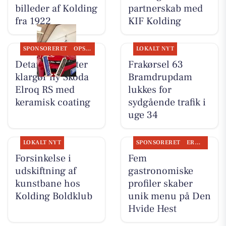
billeder af Kolding
partnerskab med
fra 1922
KIF Kolding
SPONSORERET
OPSLAGSTAVLEN
LOKALT NYT
Detailing Center
Frakørsel 63
klargør ny Skoda
Bramdrupdam
Elroq RS med
lukkes for
keramisk coating
sydgående trafik i
uge 34
LOKALT NYT
SPONSORERET
ERHVERV
Forsinkelse i
Fem
udskiftning af
gastronomiske
kunstbane hos
profiler skaber
Kolding Boldklub
unik menu på Den
Hvide Hest