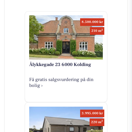
8.500.000 kr
2
210 m
Ålykkegade 23 6000 Kolding
Få gratis salgsvurdering på din
bolig ›
3.995.000 kr
2
220 m