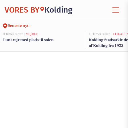
VORES BY
Kolding
Seneste nyt ›
3 timer siden |
VEJRET
15 timer siden |
LOKALT 
Lunt vejr med plads til solen
Kolding Stadsarkiv del
af Kolding fra 1922