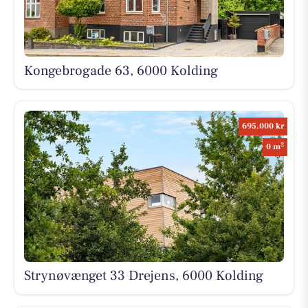
Kongebrogade 63, 6000 Kolding
695.000 kr
2
0 m
Strynøvænget 33 Drejens, 6000 Kolding