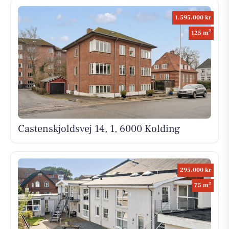
1.595.000 kr
2
125 m
Castenskjoldsvej 14, 1, 6000 Kolding
295.000 kr
2
75 m