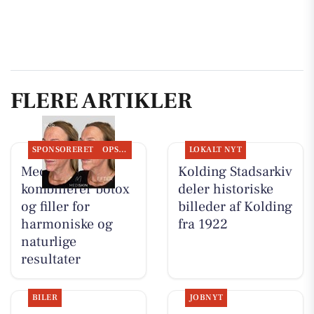
FLERE ARTIKLER
SPONSORERET
OPSLAGSTAVLEN
LOKALT NYT
MediSkin
Kolding Stadsarkiv
kombinerer botox
deler historiske
og filler for
billeder af Kolding
harmoniske og
fra 1922
naturlige
resultater
BILER
JOBNYT