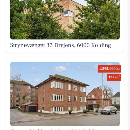
Strynøvænget 33 Drejens, 6000 Kolding
1.595.000 kr
2
125 m