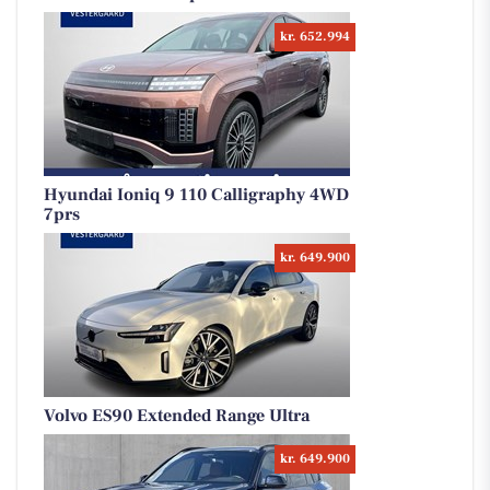
kr. 652.994
Hyundai Ioniq 9 110 Calligraphy 4WD
7prs
kr. 649.900
Volvo ES90 Extended Range Ultra
kr. 649.900