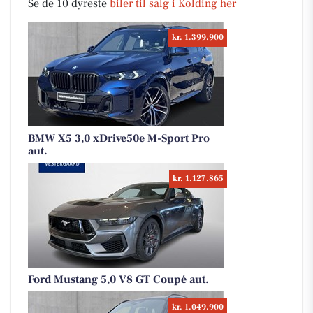
Se de 10 dyreste
biler til salg i Kolding her
kr. 1.399.900
BMW X5 3,0 xDrive50e M-Sport Pro
aut.
kr. 1.127.865
Ford Mustang 5,0 V8 GT Coupé aut.
kr. 1.049.900