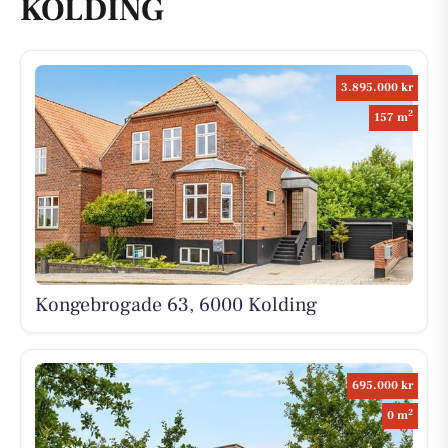
KOLDING
3.895.000 kr
2
157 m
Kongebrogade 63, 6000 Kolding
695.000 kr
2
0 m