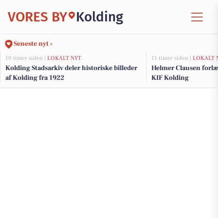
VORES BY
Kolding
Seneste nyt ›
10 timer siden |
LOKALT NYT
11 timer siden |
LOKALT 
Kolding Stadsarkiv deler historiske billeder
Helmer Clausen forl
af Kolding fra 1922
KIF Kolding