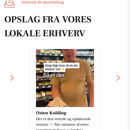
Indsend dit læserbidrag
OPSLAG FRA VORES
LOKALE ERHVERV
Osten Kolding
Her er den rettede og opdaterede
version: ✨ Nye varianter af vores