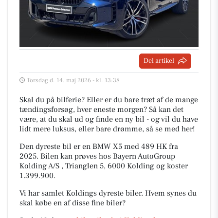
Del artikel
Torsdag d. 14. maj 2026 - kl. 13:38
Skal du på bilferie? Eller er du bare træt af de mange
tændingsforsøg, hver eneste morgen? Så kan det
være, at du skal ud og finde en ny bil - og vil du have
lidt mere luksus, eller bare drømme, så se med her!
Den dyreste bil er en BMW X5 med 489 HK fra
2025. Bilen kan prøves hos Bayern AutoGroup
Kolding A/S , Trianglen 5, 6000 Kolding og koster
1.399.900.
Vi har samlet Koldings dyreste biler. Hvem synes du
skal købe en af disse fine biler?