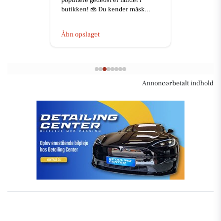
populære gedeost er landet i
butikken! 🧀 Du kender måsk...
Åbn opslaget
Annoncørbetalt indhold