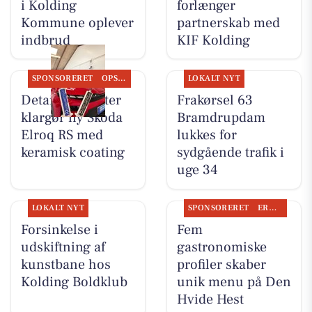
i Kolding
forlænger
Kommune oplever
partnerskab med
indbrud
KIF Kolding
SPONSORERET
OPSLAGSTAVLEN
LOKALT NYT
Detailing Center
Frakørsel 63
klargør ny Skoda
Bramdrupdam
Elroq RS med
lukkes for
keramisk coating
sydgående trafik i
uge 34
LOKALT NYT
SPONSORERET
ERHVERV
Forsinkelse i
Fem
udskiftning af
gastronomiske
kunstbane hos
profiler skaber
Kolding Boldklub
unik menu på Den
Hvide Hest