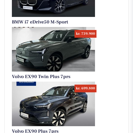
BMW i7 eDrive50 M-Sport
kr. 739.900
Volvo EX90 Twin Plus 7prs
kr. 699.800
Volvo EX90 Plus 7prs