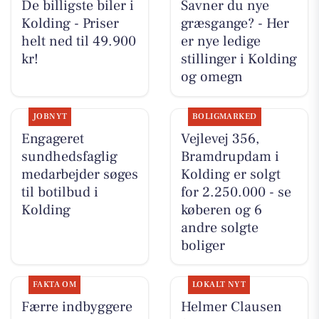
De billigste biler i
Savner du nye
Kolding - Priser
græsgange? - Her
helt ned til 49.900
er nye ledige
kr!
stillinger i Kolding
og omegn
JOBNYT
BOLIGMARKED
Engageret
Vejlevej 356,
sundhedsfaglig
Bramdrupdam i
medarbejder søges
Kolding er solgt
til botilbud i
for 2.250.000 - se
Kolding
køberen og 6
andre solgte
boliger
FAKTA OM
LOKALT NYT
Færre indbyggere
Helmer Clausen