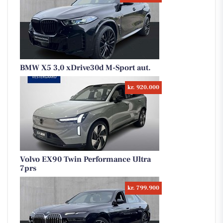
BMW X5 3,0 xDrive30d M-Sport aut.
kr. 920.000
Volvo EX90 Twin Performance Ultra
7prs
kr. 799.900