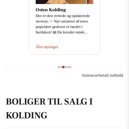
Osten Kolding
Her er den rettede og opdaterede
version: ✨ Nye varianter af vores
populære gedeost er landet i
butikken! 🧀 Du kender måsk...
Åbn opslaget
Annoncørbetalt indhold
BOLIGER TIL SALG I
KOLDING