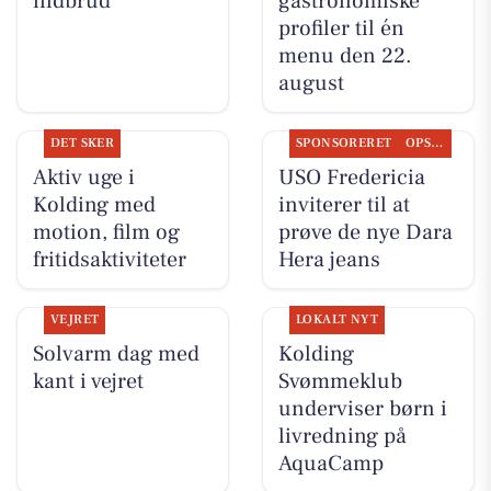
indbrud
gastronomiske
profiler til én
menu den 22.
august
DET SKER
SPONSORERET
OPSLAGSTAVLEN
Aktiv uge i
USO Fredericia
Kolding med
inviterer til at
motion, film og
prøve de nye Dara
fritidsaktiviteter
Hera jeans
VEJRET
LOKALT NYT
Solvarm dag med
Kolding
kant i vejret
Svømmeklub
underviser børn i
livredning på
AquaCamp