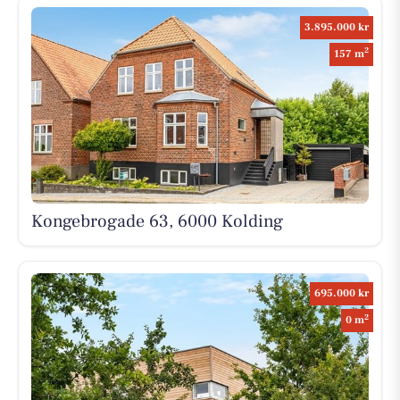
3.895.000 kr
2
157 m
Kongebrogade 63, 6000 Kolding
695.000 kr
2
0 m