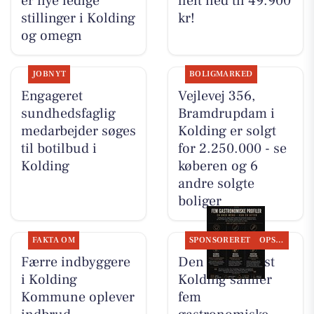
er nye ledige
helt ned til 49.900
stillinger i Kolding
kr!
og omegn
JOBNYT
BOLIGMARKED
Engageret
Vejlevej 356,
sundhedsfaglig
Bramdrupdam i
medarbejder søges
Kolding er solgt
til botilbud i
for 2.250.000 - se
Kolding
køberen og 6
andre solgte
boliger
FAKTA OM
SPONSORERET
OPSLAGSTAVLEN
Færre indbyggere
Den Hvide Hest
i Kolding
Kolding samler
Kommune oplever
fem