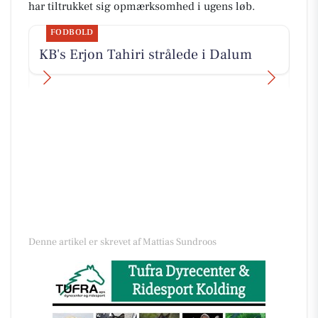
har tiltrukket sig opmærksomhed i ugens løb.
FODBOLD
F
god
KB's Erjon Tahiri strålede i Dalum
Se
flo
Denne artikel er skrevet af Mattias Sundroos