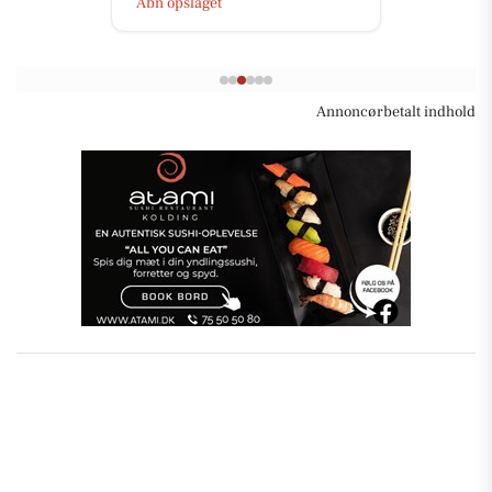
Åbn opslaget
Annoncørbetalt indhold