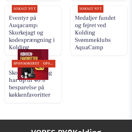
LOKALT NYT
LOKALT NYT
Eventyr på
Medaljer fundet
Auqacamp:
og fejret ved
Skurkejagt og
Kolding
kodesprængning i
Svømmeklubs
Kolding
AquaCamp
SPONSORERET
OPSLAGSTAVLEN
Skousen Kolding
har op til 40%
besparelse på
køkkenfavoritter