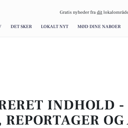
Gratis nyheder fra
dit
lokalområde
V
DET SKER
LOKALT NYT
MØD DINE NABOER
RERET INDHOLD -
 REPORTAGER OG