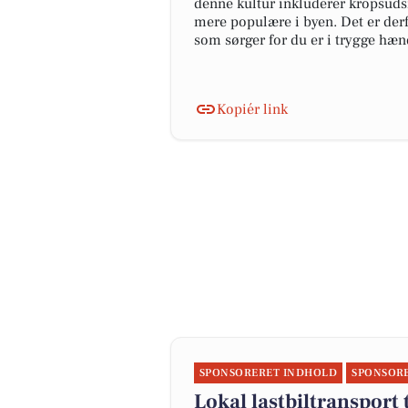
denne kultur inkluderer kropsudsm
mere populære i byen. Det er derf
som sørger for du er i trygge hæn
Kopiér link
SPONSORERET INDHOLD
SPONSOR
Lokal lastbiltransport 