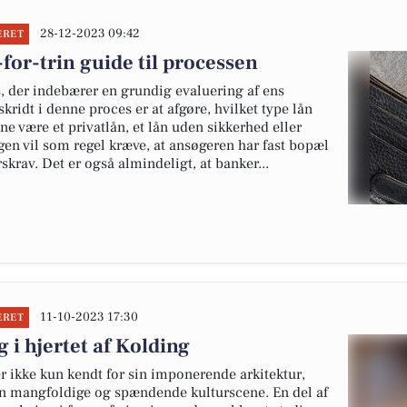
28-12-2023 09:42
ERET
for-trin guide til processen
, der indebærer en grundig evaluering af ens
kridt i denne proces er at afgøre, hvilket type lån
e være et privatlån, et lån uden sikkerhed eller
en vil som regel kræve, at ansøgeren har fast bopæl
krav. Det er også almindeligt, at banker...
11-10-2023 17:30
ERET
i hjertet af Kolding
r ikke kun kendt for sin imponerende arkitektur,
sin mangfoldige og spændende kulturscene. En del af