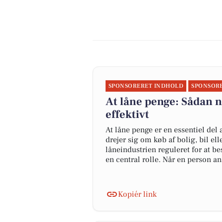
SPONSORERET INDHOLD
SPONSOR
At låne penge: Sådan 
effektivt
At låne penge er en essentiel del
drejer sig om køb af bolig, bil el
låneindustrien reguleret for at be
en central rolle. Når en person a
Kopiér link