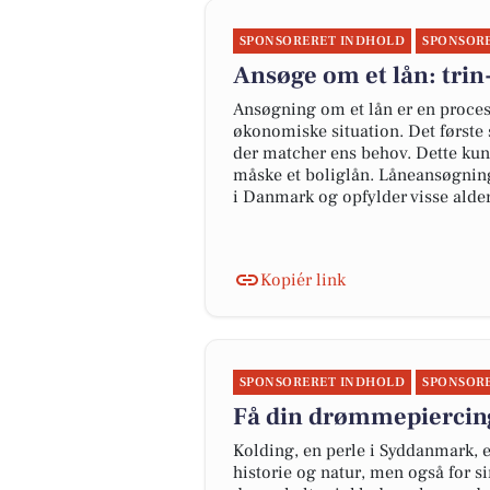
SPONSORERET INDHOLD
SPONSOR
Ansøge om et lån: trin-
Ansøgning om et lån er en proces
økonomiske situation. Det første s
der matcher ens behov. Dette kunn
måske et boliglån. Låneansøgning
i Danmark og opfylder visse alders
Kopiér link
SPONSORERET INDHOLD
SPONSOR
Få din drømmepiercing 
Kolding, en perle i Syddanmark, e
historie og natur, men også for 