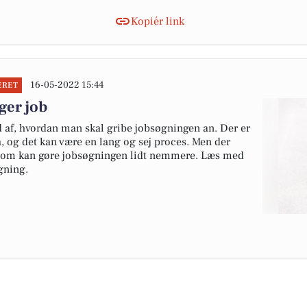
Kopiér link
16-05-2022 15:44
ERET
øger job
d af, hvordan man skal gribe jobsøgningen an. Der er
, og det kan være en lang og sej proces. Men der
, som kan gøre jobsøgningen lidt nemmere. Læs med
øgning.