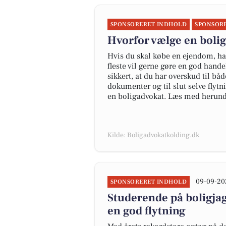
SPONSORERET INDHOLD
SPONSOR
Hvorfor vælge en boli
Hvis du skal købe en ejendom, har
fleste vil gerne gøre en god hande
sikkert, at du har overskud til båd
dokumenter og til slut selve flytni
en boligadvokat. Læs med herunde
Kilde: Boligadvokatkolding.dk
09-09-20
SPONSORERET INDHOLD
Studerende på boligjagt
en god flytning