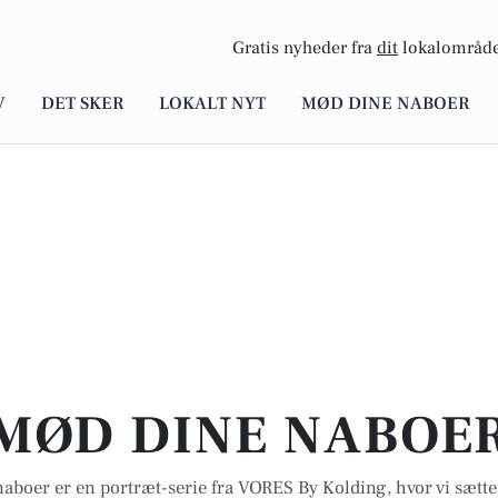
Gratis nyheder fra
dit
lokalområde
V
DET SKER
LOKALT NYT
MØD DINE NABOER
MØD DINE NABOE
aboer er en portræt-serie fra VORES By Kolding, hvor vi sætte