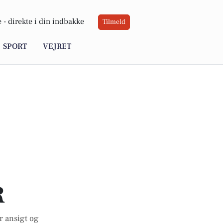
 -
direkte i din indbakke
Tilmeld
SPORT
VEJRET
R
r ansigt og