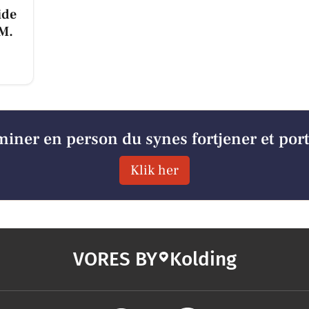
ide
.M.
iner en person du synes fortjener et por
Klik her
VORES BY
Kolding