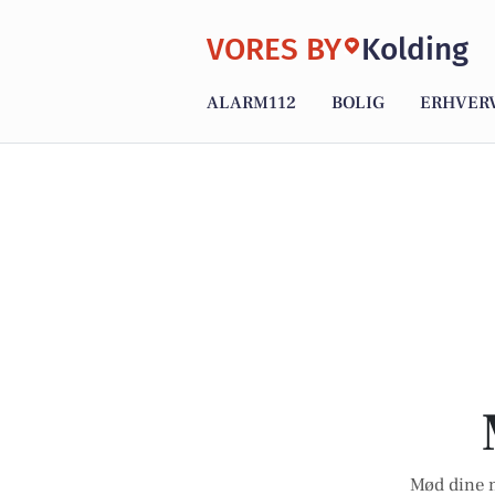
VORES BY
Kolding
ALARM112
BOLIG
ERHVER
Mød dine n