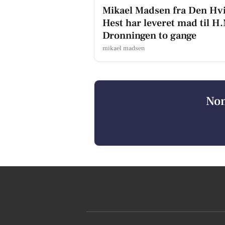
Mikael Madsen fra Den Hv
Hest har leveret mad til H
Dronningen to gange
mikael madsen
Nom