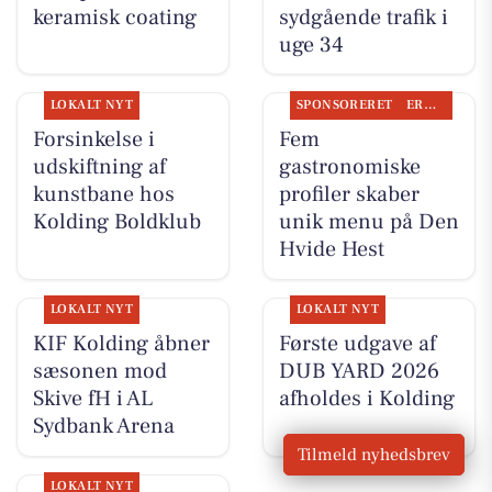
keramisk coating
sydgående trafik i
uge 34
LOKALT NYT
SPONSORERET
ERHVERV
Forsinkelse i
Fem
udskiftning af
gastronomiske
kunstbane hos
profiler skaber
Kolding Boldklub
unik menu på Den
Hvide Hest
LOKALT NYT
LOKALT NYT
KIF Kolding åbner
Første udgave af
sæsonen mod
DUB YARD 2026
Skive fH i AL
afholdes i Kolding
Sydbank Arena
Tilmeld nyhedsbrev
LOKALT NYT