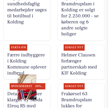
sundhedsfaglig
Bramdrupdam i
medarbejder søges
Kolding er solgt
til botilbud i
for 2.250.000 - se
Kolding
køberen og 6
andre solgte
boliger
FAKTA OM
LOKALT NYT
Færre indbyggere
Helmer Clausen
i Kolding
forlænger
Kommune oplever
partnerskab med
indbrud
KIF Kolding
SPONSORERET
OPSLAGSTAVLEN
LOKALT NYT
Detailing Center
Frakørsel 63
klargør ny Skoda
Bramdrupdam
Elroq RS med
lukkes for