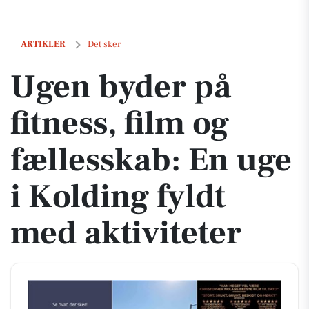
Ugen byder på fitness, film og fællesskab: En uge i Kolding fyldt med 
ARTIKLER
Det sker
Ugen byder på
fitness, film og
fællesskab: En uge
i Kolding fyldt
med aktiviteter