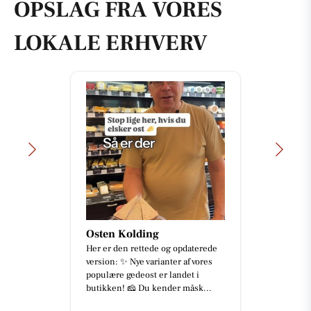
OPSLAG FRA VORES
LOKALE ERHVERV
Osten Kolding
Her er den rettede og opdaterede
version: ✨ Nye varianter af vores
populære gedeost er landet i
butikken! 🧀 Du kender måsk...