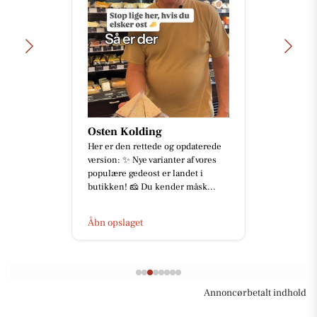
Løwenstein Fysioterapi
📅 Book din tid online:
www.fyskolding.dk eller ring til os
📞 50 50 49 45
Åbn opslaget
Annoncørbetalt indhold