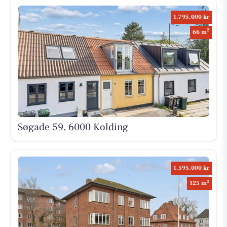
1.795.000 kr
2
66 m
Søgade 59, 6000 Kolding
1.595.000 kr
2
125 m