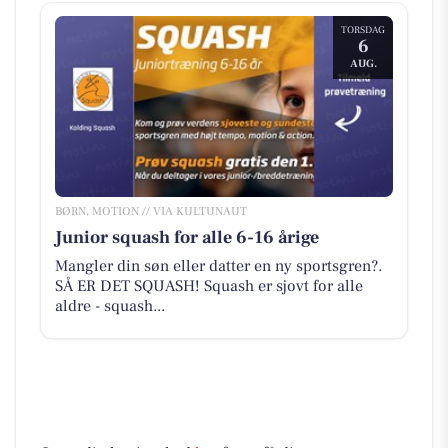
TORSDAG
6
AUG.
BØRN, MOTION // VIA KULTUNAUT
Junior squash for alle 6-16 årige
Mangler din søn eller datter en ny sportsgren?.
SÅ ER DET SQUASH! Squash er sjovt for alle
aldre - squash...