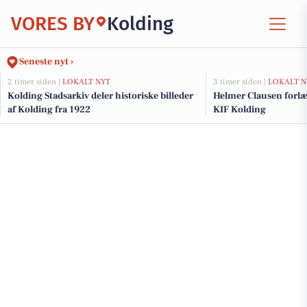
VORES BY
Kolding
Seneste nyt ›
2 timer siden |
LOKALT NYT
3 timer siden |
LOKALT N
Kolding Stadsarkiv deler historiske billeder
Helmer Clausen forl
af Kolding fra 1922
KIF Kolding