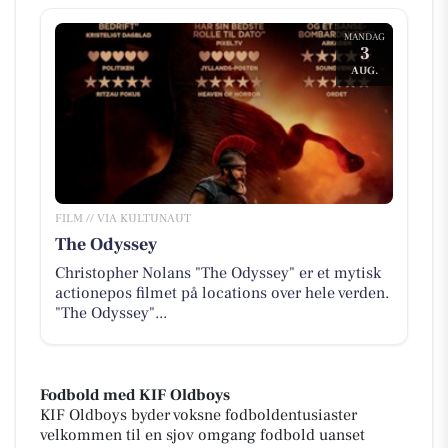
MANDAG
3
AUG.
FILM // VIA KULTUNAUT
The Odyssey
Christopher Nolans "The Odyssey" er et mytisk
actionepos filmet på locations over hele verden.
"The Odyssey"...
Fodbold med KIF Oldboys
KIF Oldboys byder voksne fodboldentusiaster
velkommen til en sjov omgang fodbold uanset