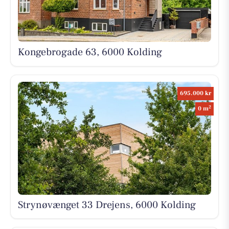
Kongebrogade 63, 6000 Kolding
695.000 kr
2
0 m
Strynøvænget 33 Drejens, 6000 Kolding