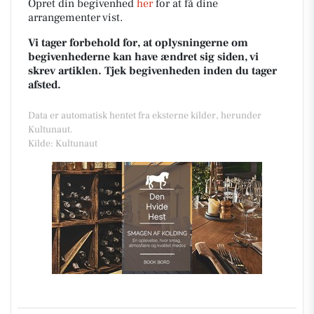
Opret din begivenhed
her
for at få dine
arrangementer vist.
Vi tager forbehold for, at oplysningerne om
begivenhederne kan have ændret sig siden, vi
skrev artiklen. Tjek begivenheden inden du tager
afsted.
Data er automatisk hentet fra eksterne kilder, herunder
Kultunaut.
Kilde: Kultunaut