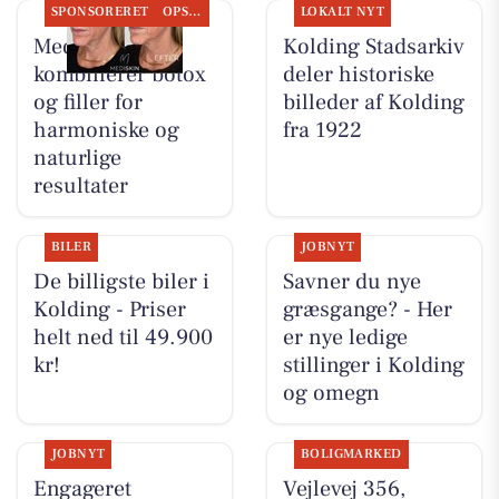
SPONSORERET
OPSLAGSTAVLEN
LOKALT NYT
MediSkin
Kolding Stadsarkiv
kombinerer botox
deler historiske
og filler for
billeder af Kolding
harmoniske og
fra 1922
naturlige
resultater
BILER
JOBNYT
De billigste biler i
Savner du nye
Kolding - Priser
græsgange? - Her
helt ned til 49.900
er nye ledige
kr!
stillinger i Kolding
og omegn
JOBNYT
BOLIGMARKED
Engageret
Vejlevej 356,