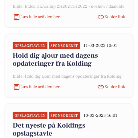
Kilde: Index DK/Gallup 2H20211H2022 - noehow / Raakilde
Læs hele artiklen her
Kopiér link
11-03-2023 10:01
OPSLAGSTAVLEN
SPONSORERET
Hold dig ajour med dagens
opdateringer fra Kolding
Kilde: Hold dig ajour med dagens opdateringer fra Kolding
Læs hele artiklen her
Kopiér link
10-03-2023 16:01
OPSLAGSTAVLEN
SPONSORERET
Det nyeste på Koldings
opslagstavle