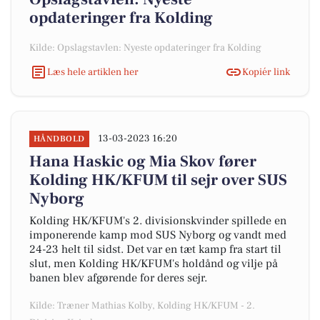
opdateringer fra Kolding
Kilde: Opslagstavlen: Nyeste opdateringer fra Kolding
Læs hele artiklen her
Kopiér link
13-03-2023 16:20
HÅNDBOLD
Hana Haskic og Mia Skov fører
Kolding HK/KFUM til sejr over SUS
Nyborg
Kolding HK/KFUM's 2. divisionskvinder spillede en
imponerende kamp mod SUS Nyborg og vandt med
24-23 helt til sidst. Det var en tæt kamp fra start til
slut, men Kolding HK/KFUM's holdånd og vilje på
banen blev afgørende for deres sejr.
Kilde: Træner Mathias Kolby, Kolding HK/KFUM - 2.