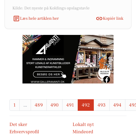
Kilde: Det nyeste på Koldings opslagstavle
Læs hele artiklen her
Kopiér link
1
...
489
490
491
492
493
494
49
Det sker
Lokalt nyt
Erhvervsprofil
Mindeord