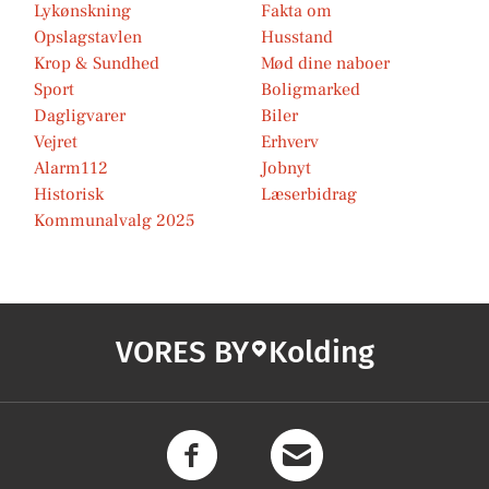
Lykønskning
Fakta om
Opslagstavlen
Husstand
Krop & Sundhed
Mød dine naboer
Sport
Boligmarked
Dagligvarer
Biler
Vejret
Erhverv
Alarm112
Jobnyt
Historisk
Læserbidrag
Kommunalvalg 2025
VORES BY
Kolding