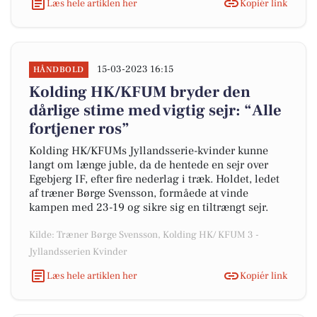
Læs hele artiklen her
Kopiér link
15-03-2023 16:15
HÅNDBOLD
Kolding HK/KFUM bryder den
dårlige stime med vigtig sejr: “Alle
fortjener ros”
Kolding HK/KFUMs Jyllandsserie-kvinder kunne
langt om længe juble, da de hentede en sejr over
Egebjerg IF, efter fire nederlag i træk. Holdet, ledet
af træner Børge Svensson, formåede at vinde
kampen med 23-19 og sikre sig en tiltrængt sejr.
Kilde: Træner Børge Svensson, Kolding HK/ KFUM 3 -
Jyllandsserien Kvinder
Læs hele artiklen her
Kopiér link