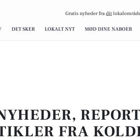
Gratis nyheder fra
dit
lokalområde
V
DET SKER
LOKALT NYT
MØD DINE NABOER
NYHEDER, REPOR
TIKLER FRA KOLD