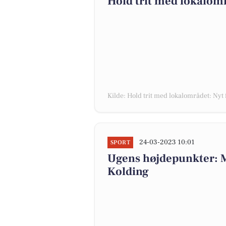
Hold trit med lokalomr
Kilde: Hold trit med lokalområdet: Nyt 
24-03-2023 10:01
SPORT
Ugens højdepunkter: M
Kolding