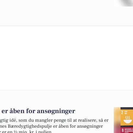
er åben for ansøgninger
ig idé, som du mangler penge til at realisere, så er
nes Bæredygtighedspulje er åben for ansøgninger
 er en ½ mio. kr. i puljen.