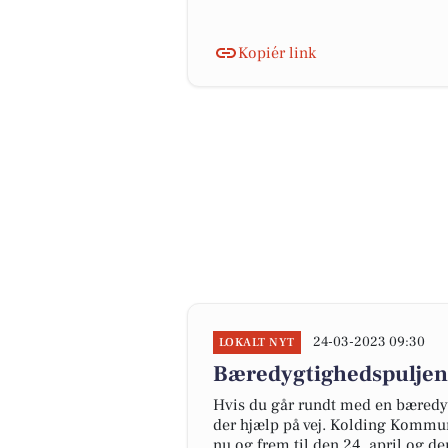
Kopiér link
24-03-2023 09:30
LOKALT NYT
Bæredygtighedspuljen 
Hvis du går rundt med en bæredygt
der hjælp på vej. Kolding Kommu
nu og frem til den 24. april og der