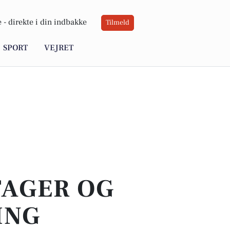
 -
direkte i din indbakke
Tilmeld
SPORT
VEJRET
TAGER OG
ING