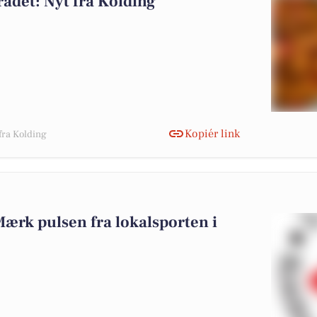
ådet: Nyt fra Kolding
Kopiér link
fra Kolding
ærk pulsen fra lokalsporten i