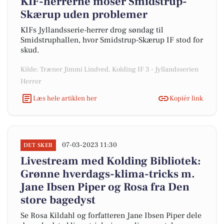
KIF-herrerne moser Smidstrup-
Skærup uden problemer
KIFs Jyllandsserie-herrer drog søndag til
Smidstruphallen, hvor Smidstrup-Skærup IF stod for
skud.
Kilde: Træner Jimmi Lindved, Kolding IF 3 - Jyllandsserien
Herrer
Læs hele artiklen her
Kopiér link
07-03-2023 11:30
DET SKER
Livestream med Kolding Bibliotek:
Grønne hverdags-klima-tricks m.
Jane Ibsen Piper og Rosa fra Den
store bagedyst
Se Rosa Kildahl og forfatteren Jane Ibsen Piper dele