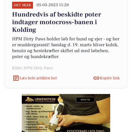
05-03-2023 11:20
DET SKER
Hundredvis af beskidte poter
indtager motocross-banen i
Kolding
HPM Dirty Paws holder løb for hund og ejer - og her
er muddergaranti! Søndag d. 19. marts bliver kubik,
benzin og hestekræfter skiftet ud med løbeben,
poter og hundekræfter.
Kilde: HPM Dirty Paws
Læs hele artiklen her
Kopiér link