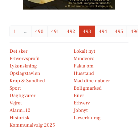
1
...
490
491
492
493
494
495
49
Det sker
Lokalt nyt
Erhvervsprofil
Mindeord
Lykønskning
Fakta om
Opslagstavlen
Husstand
Krop & Sundhed
Mød dine naboer
Sport
Boligmarked
Dagligvarer
Biler
Vejret
Erhverv
Alarm112
Jobnyt
Historisk
Læserbidrag
Kommunalvalg 2025