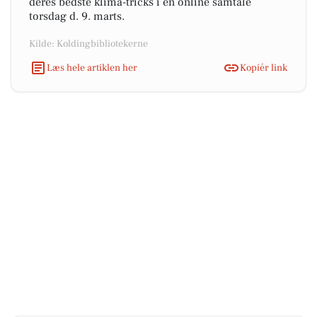
deres bedste klima-tricks i en online samtale
torsdag d. 9. marts.
Kilde: Koldingbibliotekerne
Læs hele artiklen her
Kopiér link