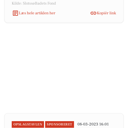
Kilde: SlotssøBadets Fond
Læs hele artiklen her
Kopiér link
08-03-2023 16:01
OPSLAGSTAVLEN
SPONSORERET