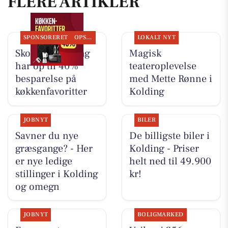
FLERE ARTIKLER
SPONSORERET
OPSLAGSTAVLEN
LOKALT NYT
Skousen Kolding
Magisk
har op til 40%
teateroplevelse
besparelse på
med Mette Rønne i
køkkenfavoritter
Kolding
JOBNYT
BILER
Savner du nye
De billigste biler i
græsgange? - Her
Kolding - Priser
er nye ledige
helt ned til 49.900
stillinger i Kolding
kr!
og omegn
JOBNYT
BOLIGMARKED