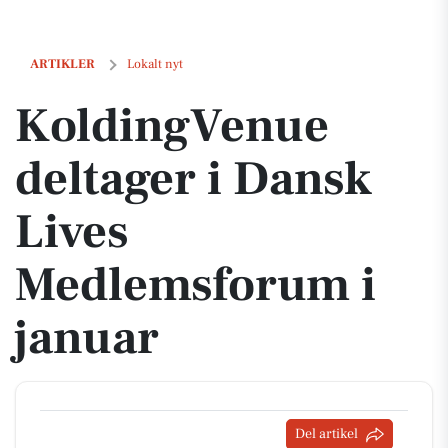
KoldingVenue deltager i Dansk Lives Medlemsforum i januar
ARTIKLER
Lokalt nyt
KoldingVenue
deltager i Dansk
Lives
Medlemsforum i
januar
Del artikel