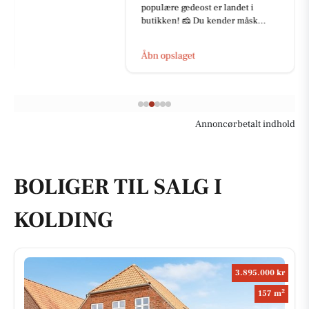
populære gedeost er landet i
butikken! 🧀 Du kender måsk...
Åbn opslaget
Annoncørbetalt indhold
BOLIGER TIL SALG I
KOLDING
3.895.000 kr
2
157 m