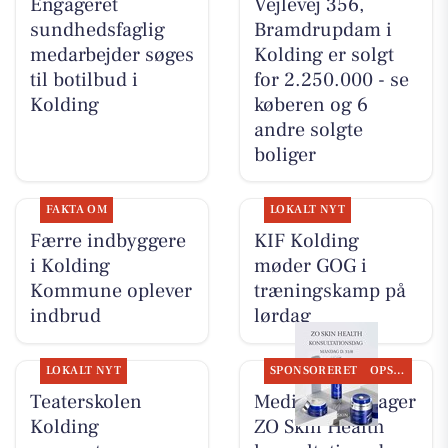
Engageret
Vejlevej 356,
sundhedsfaglig
Bramdrupdam i
medarbejder søges
Kolding er solgt
til botilbud i
for 2.250.000 - se
Kolding
køberen og 6
andre solgte
boliger
FAKTA OM
LOKALT NYT
Færre indbyggere
KIF Kolding
i Kolding
møder GOG i
Kommune oplever
træningskamp på
indbrud
lørdag
LOKALT NYT
SPONSORERET
OPSLAGSTAVLEN
Teaterskolen
MediSkin gentager
Kolding
ZO Skin Health