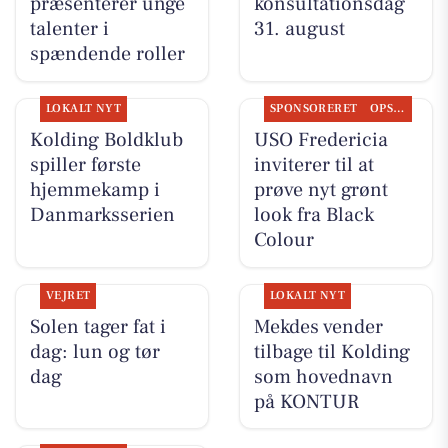
præsenterer unge
konsultationsdag
talenter i
31. august
spændende roller
LOKALT NYT
SPONSORERET
OPSLAGSTAVLEN
Kolding Boldklub
USO Fredericia
spiller første
inviterer til at
hjemmekamp i
prøve nyt grønt
Danmarksserien
look fra Black
Colour
VEJRET
LOKALT NYT
Solen tager fat i
Mekdes vender
dag: lun og tør
tilbage til Kolding
dag
som hovednavn
på KONTUR