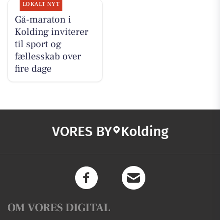
LOKALT NYT
Gå-maraton i
Kolding inviterer
til sport og
fællesskab over
fire dage
VORES BY
Kolding
OM VORES DIGITAL