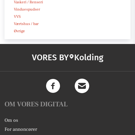
Vaskeri / Renseri
Vinduespudser
VVS
Værtshus / bar
Øvrige
VORES BY
Kolding
OM VORES DIGITAL
Om os
For annoncører