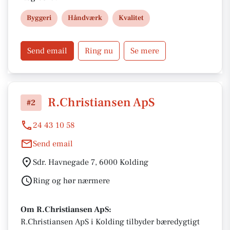
og erhverv. Hos Chr. & Kaj er en aftale altid en aftale
Byggeri
Håndværk
Kvalitet
– byggeri med tillid og kvalitet.
Send email
Ring nu
Se mere
R.Christiansen ApS
#2
24 43 10 58
Send email
Sdr. Havnegade 7, 6000 Kolding
Ring og hør nærmere
Om R.Christiansen ApS:
R.Christiansen ApS i Kolding tilbyder bæredygtigt