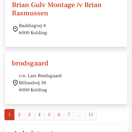
Brian Gulv Montage /v Brian
Rasmussen
Røddingvej 8
6000 Kolding
brodsgaard
c/o. Lars Brødsgaard
Billundvej 38
6000 Kolding
1
2
3
4
5
6
7
...
11