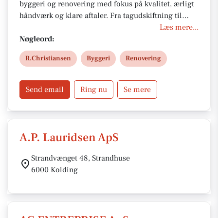
byggeri og renovering med fokus på kvalitet, ærligt
håndværk og klare aftaler. Fra tagudskiftning til
nybyggeri skabes skræddersyede løsninger, der
Læs mere...
realiserer boligdrømme.
Nøgleord:
R.Christiansen
Byggeri
Renovering
Send email
Ring nu
Se mere
A.P. Lauridsen ApS
Strandvænget 48, Strandhuse
6000 Kolding