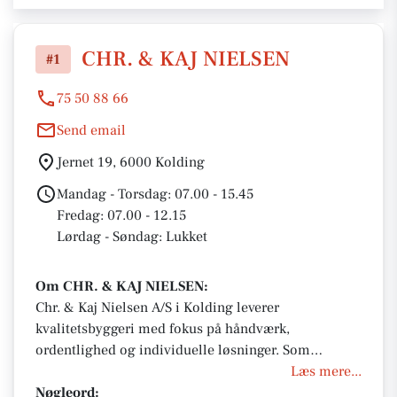
CHR. & KAJ NIELSEN
#1
75 50 88 66
Send email
Jernet 19, 6000 Kolding
Mandag - Torsdag: 07.00 - 15.45
Fredag: 07.00 - 12.15
Lørdag - Søndag: Lukket
Om CHR. & KAJ NIELSEN:
Chr. & Kaj Nielsen A/S i Kolding leverer
kvalitetsbyggeri med fokus på håndværk,
ordentlighed og individuelle løsninger. Som
professionelle håndværkere med høj faglig stolthed
Læs mere...
sikrer de skræddersyede resultater til både private
Nøgleord: