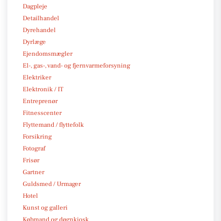
Dagpleje
Detailhandel
Dyrehandel
Dyrlæge
Ejendomsmægler
El-, gas-, vand- og fjernvarmeforsyning
Elektriker
Elektronik / IT
Entreprenør
Fitnesscenter
Flyttemand / flyttefolk
Forsikring
Fotograf
Frisør
Gartner
Guldsmed / Urmager
Hotel
Kunst og galleri
Købmand og døgnkiosk