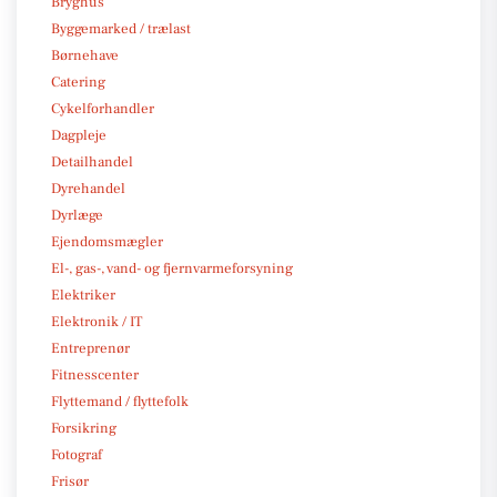
Bryghus
Byggemarked / trælast
Børnehave
Catering
Cykelforhandler
Dagpleje
Detailhandel
Dyrehandel
Dyrlæge
Ejendomsmægler
El-, gas-, vand- og fjernvarmeforsyning
Elektriker
Elektronik / IT
Entreprenør
Fitnesscenter
Flyttemand / flyttefolk
Forsikring
Fotograf
Frisør