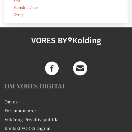
VVS
Værtshus / bar
Øvrige
VORES BY
Kolding
OM VORES DIGITAL
Om os
For annoncører
Vilkår og Privatlivspolitik
Kontakt VORES Digital