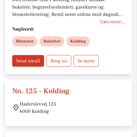
buketter, begravelsesbinderi, gavekurve og
blomsterlevering. Bestil nemt online med døgnshop
og MobilePay. Lokale faguddannede florister sikrer
Læs mere...
kvalitet og levering via Interflora i Danmark og
Nøgleord:
udlandet.
Blomster
Buketter
Kolding
Send email
Ring nu
Se mere
No. 125 - Kolding
Haderslevvej 125
6000 Kolding