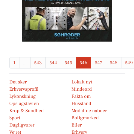
1
...
543
544
545
546
547
548
549
Det sker
Lokalt nyt
Erhvervsprofil
Mindeord
Lykønskning
Fakta om
Opslagstavlen
Husstand
Krop & Sundhed
Mød dine naboer
Sport
Boligmarked
Dagligvarer
Biler
Vejret
Erhverv