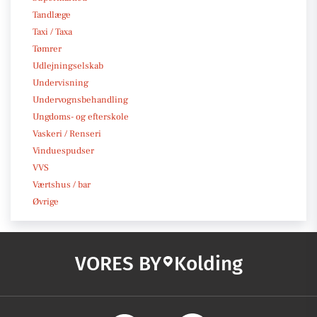
Tandlæge
Taxi / Taxa
Tømrer
Udlejningselskab
Undervisning
Undervognsbehandling
Ungdoms- og efterskole
Vaskeri / Renseri
Vinduespudser
VVS
Værtshus / bar
Øvrige
VORES BY
Kolding