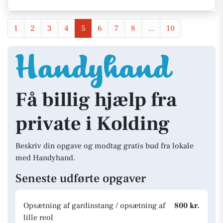
1
2
3
4
5
6
7
8
...
10
Få billig hjælp fra
private i Kolding
Beskriv din opgave og modtag gratis bud fra lokale
med Handyhand.
Seneste udførte opgaver
Opsætning af gardinstang / opsætning af
800 kr.
lille reol