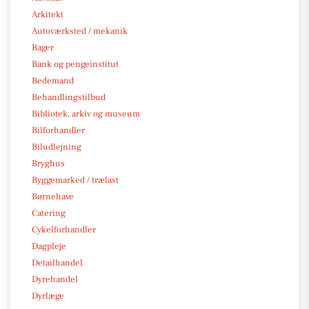
Arkitekt
Autoværksted / mekanik
Bager
Bank og pengeinstitut
Bedemand
Behandlingstilbud
Bibliotek, arkiv og museum
Bilforhandler
Biludlejning
Bryghus
Byggemarked / trælast
Børnehave
Catering
Cykelforhandler
Dagpleje
Detailhandel
Dyrehandel
Dyrlæge