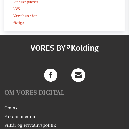
Vinduespudser
VVS
Værtshus / bar
Øvrige
VORES BY
Kolding
OM VORES DIGITAL
Om os
For annoncører
Vilkår og Privatlivspolitik