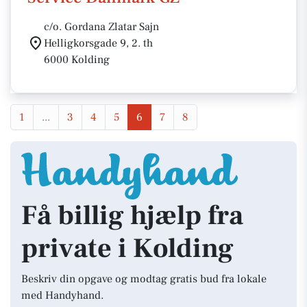
c/o. Gordana Zlatar Sajn
Helligkorsgade 9, 2. th
6000 Kolding
1
...
3
4
5
6
7
8
Få billig hjælp fra
private i Kolding
Beskriv din opgave og modtag gratis bud fra lokale
med Handyhand.