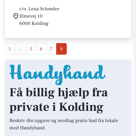
c/o. Lena Schrøder
Elmevej 10
6000 Kolding
1
...
5
6
7
8
Få billig hjælp fra
private i Kolding
Beskriv din opgave og modtag gratis bud fra lokale
med Handyhand.