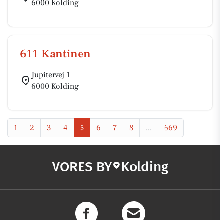
6000 Kolding
611 Kantinen
Jupitervej 1
6000 Kolding
1
2
3
4
5
6
7
8
...
669
VORES BY
Kolding