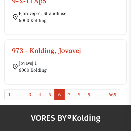
9~x-11 ApS
Fjordvej 61, Strandhuse
6000 Kolding
973 - Kolding, Jovavej
Jovavej 1
6000 Kolding
1
...
3
4
5
6
7
8
9
...
669
VORES BY
Kolding